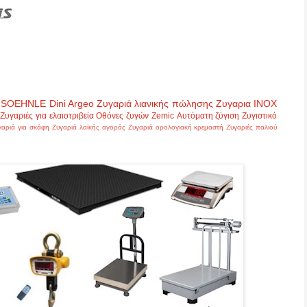
SOEHNLE
Dini Argeo
Ζυγαριά λιανικής πώλησης
Ζυγαρια INOX
Ζυγαριές για ελαιοτριβεία
Οθόνες ζυγών
Zemic
Αυτόματη ζύγιση
Ζυγιστικό
γαριά για σκάφη
Ζυγαριά λαϊκής αγοράς
Ζυγαριά ορολογιακή κρεμαστή
Ζυγαριές παλιού