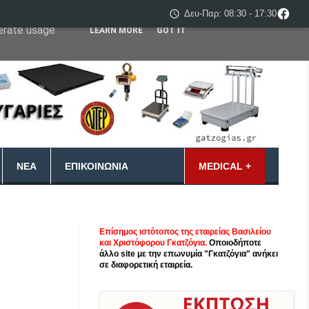
Δευ-Παρ: 08:30 - 17:30
 user-agent
nerate usage
LEARN MORE
GOT IT
ΝΈΑ
ΕΠΙΚΟΙΝΩΝΊΑ
MEDICAL +
Επίσημος ιστότοπος της εταιρείας Βασιλείου
και Χριστόφορου Γκατζόγια.
Οποιοδήποτε
άλλο site με την επωνυμία "Γκατζόγια" ανήκει
σε διαφορετική εταιρεία.