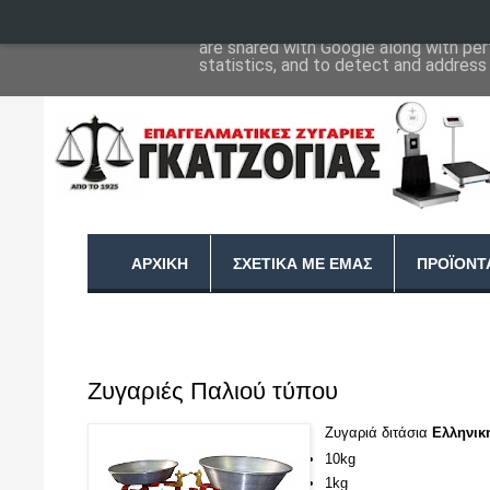
This site uses cookies from Google to 
are shared with Google along with per
statistics, and to detect and address
ΑΡΧΙΚΉ
ΣΧΕΤΙΚΆ ΜΕ ΕΜΆΣ
ΠΡΟΪΌΝΤ
Ζυγαριές Παλιού τύπου
Ζυγαριά διτάσια
Ελληνικ
10kg
1kg