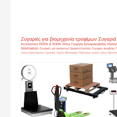
Ζυγαριές για βιομηχανία τροφίμων
Ζυγαριά
Accessories
KERN & SOHN
Sirius
Γεωργία
Δυναμοκυψέλες
Ηλεκτρ
παλετοφόρο
Ζυγαριές για φούρνους ζαχαροπλαστεία
Ζυγαριες ακριβειας
τύπου
Ημιαυτόματο Γεμιστικό Υγρών
Μπαταρίες
Πλάστιγγα παλιού τυπου
Πρότυπ