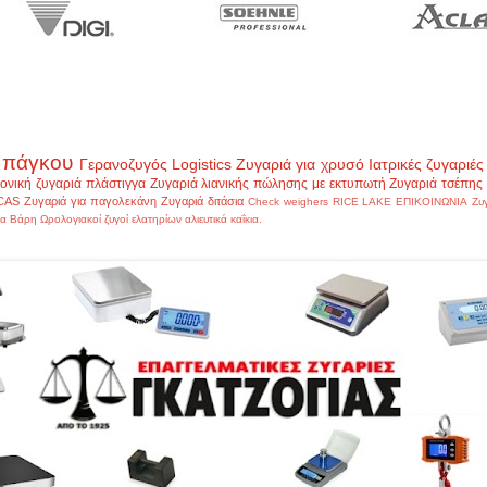
 πάγκου
Γερανοζυγός
Logistics
Ζυγαριά για χρυσό
Ιατρικές ζυγαριές
ονική ζυγαριά πλάστιγγα
Ζυγαριά λιανικής πώλησης με εκτυπωτή
Ζυγαριά τσέπης
CAS
Ζυγαριά για παγολεκάνη
Ζυγαριά διτάσια
Check weighers
RICE LAKE
ΕΠΙΚΟΙΝΩΝΙΑ
Ζυ
α Βάρη
Ωρολογιακοί ζυγοί ελατηρίων
αλιευτικά
καΐκια.