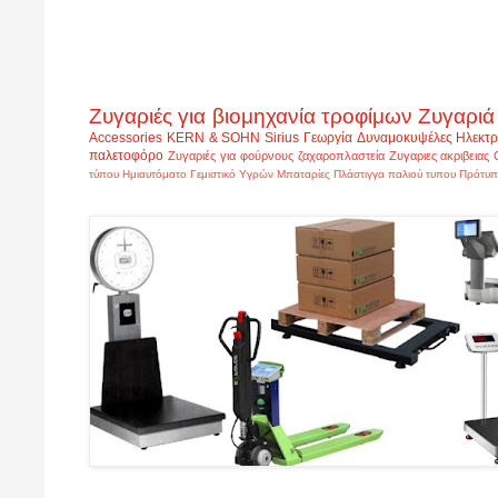
Ζυγαριές για βιομηχανία τροφίμων
Ζυγαριά
Accessories
KERN & SOHN
Sirius
Γεωργία
Δυναμοκυψέλες
Ηλεκτρ
παλετοφόρο
Ζυγαριές για φούρνους ζαχαροπλαστεία
Ζυγαριες ακριβειας
τύπου
Ημιαυτόματο Γεμιστικό Υγρών
Μπαταρίες
Πλάστιγγα παλιού τυπου
Πρότυπ