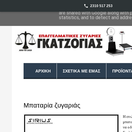
2310 517 253
This site uses cookies from Google 
are shared with Google along with 
statistics, and to detect and addr
ΑΡΧΙΚΉ
ΣΧΕΤΙΚΆ ΜΕ ΕΜΆΣ
ΠΡΟΪΌΝΤ
Μπαταρία ζυγαριάς
Η επι
μπατα
να οδ