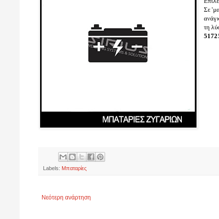
Επιλέ
Σε 'μ
ανάγκ
τη λύ
5172
Labels:
Μπαταρίες
Νεότερη ανάρτηση