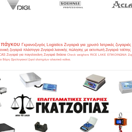
 πάγκου
Γερανοζυγός
Logistics
Ζυγαριά για χρυσό
Ιατρικές ζυγαριές
ονική ζυγαριά πλάστιγγα
Ζυγαριά λιανικής πώλησης με εκτυπωτή
Ζυγαριά τσέπης
CAS
Ζυγαριά για παγολεκάνη
Ζυγαριά διτάσια
Check weighers
RICE LAKE
ΕΠΙΚΟΙΝΩΝΙΑ
Ζυ
α Βάρη
Ωρολογιακοί ζυγοί ελατηρίων
αλιευτικά
καΐκια.