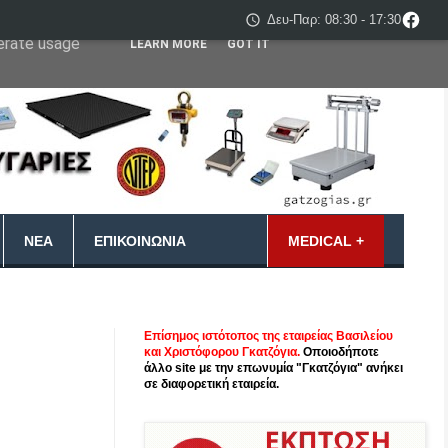
Δευ-Παρ: 08:30 - 17:30
 user-agent
nerate usage
LEARN MORE
GOT IT
ΝΈΑ
ΕΠΙΚΟΙΝΩΝΊΑ
MEDICAL +
Επίσημος ιστότοπος της εταιρείας Βασιλείου
και Χριστόφορου Γκατζόγια.
Οποιοδήποτε
άλλο site με την επωνυμία "Γκατζόγια" ανήκει
σε διαφορετική εταιρεία.