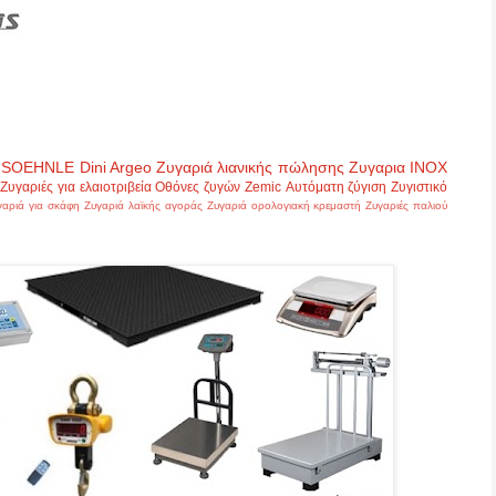
SOEHNLE
Dini Argeo
Ζυγαριά λιανικής πώλησης
Ζυγαρια INOX
Ζυγαριές για ελαιοτριβεία
Οθόνες ζυγών
Zemic
Αυτόματη ζύγιση
Ζυγιστικό
γαριά για σκάφη
Ζυγαριά λαϊκής αγοράς
Ζυγαριά ορολογιακή κρεμαστή
Ζυγαριές παλιού