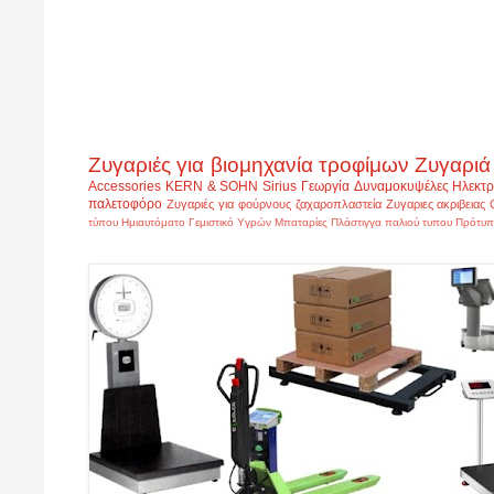
Ζυγαριές για βιομηχανία τροφίμων
Ζυγαριά
Accessories
KERN & SOHN
Sirius
Γεωργία
Δυναμοκυψέλες
Ηλεκτρ
παλετοφόρο
Ζυγαριές για φούρνους ζαχαροπλαστεία
Ζυγαριες ακριβειας
τύπου
Ημιαυτόματο Γεμιστικό Υγρών
Μπαταρίες
Πλάστιγγα παλιού τυπου
Πρότυπ