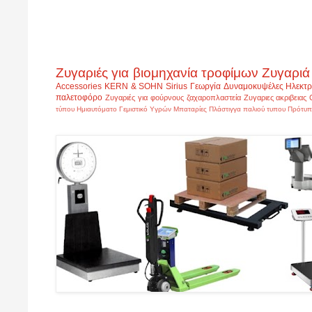
Ζυγαριές για βιομηχανία τροφίμων
Ζυγαριά
Accessories
KERN & SOHN
Sirius
Γεωργία
Δυναμοκυψέλες
Ηλεκτρ
παλετοφόρο
Ζυγαριές για φούρνους ζαχαροπλαστεία
Ζυγαριες ακριβειας
τύπου
Ημιαυτόματο Γεμιστικό Υγρών
Μπαταρίες
Πλάστιγγα παλιού τυπου
Πρότυπ