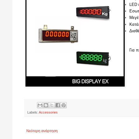
LED 
Εσωτ
Μεγέ
Κατά
Διαθέ
Για 
Labels:
Accessories
Νεότερη ανάρτηση