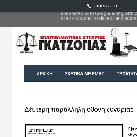
2310 517 253
This site uses cookies from Google 
are shared with Google along with 
statistics, and to detect and addr
ΑΡΧΙΚΉ
ΣΧΕΤΙΚΆ ΜΕ ΕΜΆΣ
ΠΡΟΪΌΝΤ
Δέυτερη παράλληλη οθονη ζυγαριάς
Υψηλ
Μεγά