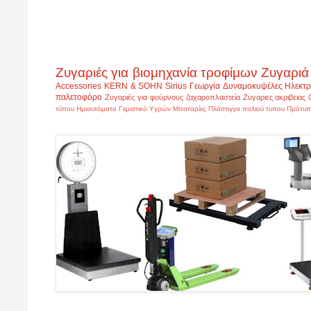
Ζυγαριές για βιομηχανία τροφίμων
Ζυγαριά
Accessories
KERN & SOHN
Sirius
Γεωργία
Δυναμοκυψέλες
Ηλεκτρ
παλετοφόρο
Ζυγαριές για φούρνους ζαχαροπλαστεία
Ζυγαριες ακριβειας
τύπου
Ημιαυτόματο Γεμιστικό Υγρών
Μπαταρίες
Πλάστιγγα παλιού τυπου
Πρότυπ