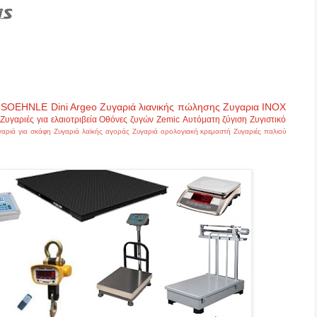
SOEHNLE
Dini Argeo
Ζυγαριά λιανικής πώλησης
Ζυγαρια INOX
Ζυγαριές για ελαιοτριβεία
Οθόνες ζυγών
Zemic
Αυτόματη ζύγιση
Ζυγιστικό
γαριά για σκάφη
Ζυγαριά λαϊκής αγοράς
Ζυγαριά ορολογιακή κρεμαστή
Ζυγαριές παλιού