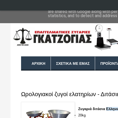
This site uses cookies from Google to 
are shared with Google along with per
statistics, and to detect and address
ΑΡΧΙΚΉ
ΣΧΕΤΙΚΆ ΜΕ ΕΜΆΣ
ΠΡΟΪΌΝΤ
Ωρολογιακοί ζυγοί ελατηρίων - Διτάσι
Ζυγαριά διτάσια
Ελληνι
20kg