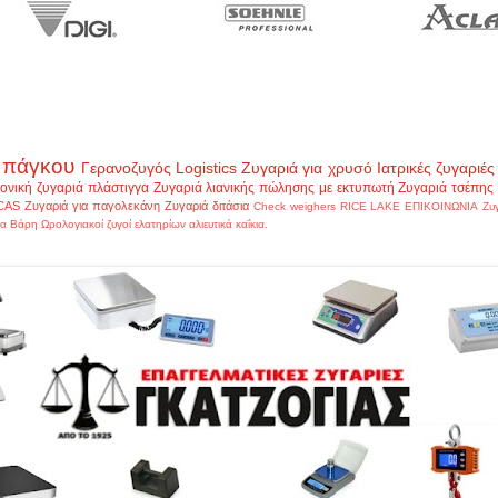
 πάγκου
Γερανοζυγός
Logistics
Ζυγαριά για χρυσό
Ιατρικές ζυγαριές
ονική ζυγαριά πλάστιγγα
Ζυγαριά λιανικής πώλησης με εκτυπωτή
Ζυγαριά τσέπης
CAS
Ζυγαριά για παγολεκάνη
Ζυγαριά διτάσια
Check weighers
RICE LAKE
ΕΠΙΚΟΙΝΩΝΙΑ
Ζυ
α Βάρη
Ωρολογιακοί ζυγοί ελατηρίων
αλιευτικά
καΐκια.