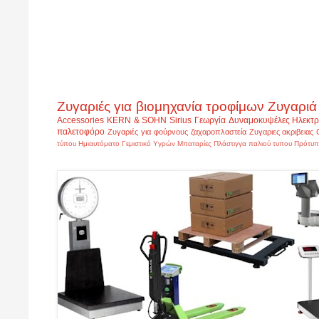
Ζυγαριές για βιομηχανία τροφίμων
Ζυγαριά
Accessories
KERN & SOHN
Sirius
Γεωργία
Δυναμοκυψέλες
Ηλεκτρ
παλετοφόρο
Ζυγαριές για φούρνους ζαχαροπλαστεία
Ζυγαριες ακριβειας
τύπου
Ημιαυτόματο Γεμιστικό Υγρών
Μπαταρίες
Πλάστιγγα παλιού τυπου
Πρότυπ