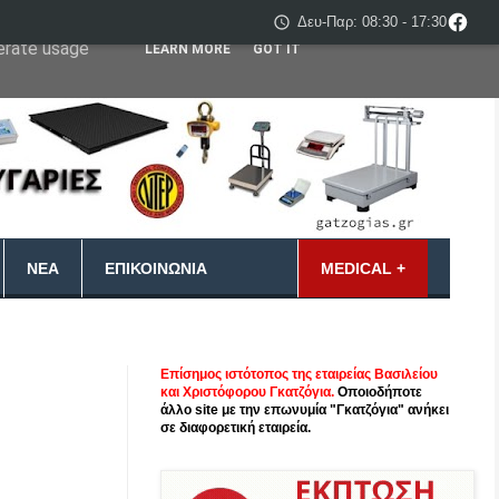
Δευ-Παρ: 08:30 - 17:30
 user-agent
nerate usage
LEARN MORE
GOT IT
ΝΈΑ
ΕΠΙΚΟΙΝΩΝΊΑ
MEDICAL +
Επίσημος ιστότοπος της εταιρείας Βασιλείου
και Χριστόφορου Γκατζόγια.
Οποιοδήποτε
άλλο site με την επωνυμία "Γκατζόγια" ανήκει
σε διαφορετική εταιρεία.