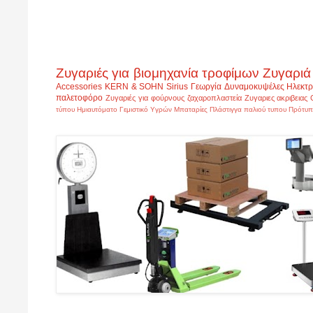
Ζυγαριές για βιομηχανία τροφίμων
Ζυγαριά
Accessories
KERN & SOHN
Sirius
Γεωργία
Δυναμοκυψέλες
Ηλεκτρ
παλετοφόρο
Ζυγαριές για φούρνους ζαχαροπλαστεία
Ζυγαριες ακριβειας
τύπου
Ημιαυτόματο Γεμιστικό Υγρών
Μπαταρίες
Πλάστιγγα παλιού τυπου
Πρότυπ