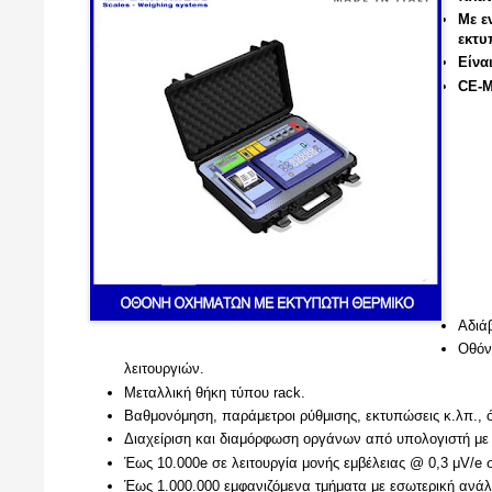
Με ε
εκτυ
Είνα
CE-M
Αδιά
Οθόν
λειτουργιών.
Μεταλλική θήκη τύπου rack.
Βαθμονόμηση, παράμετροι ρύθμισης, εκτυπώσεις κ.λπ., 
Διαχείριση και διαμόρφωση οργάνων από υπολογιστή μ
Έως 10.000e σε λειτουργία μονής εμβέλειας @ 0,3 μV/e 
Έως 1.000.000 εμφανιζόμενα τμήματα με εσωτερική ανάλ